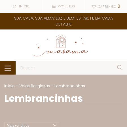
0
INÍCIO
PRODUTOS
CARRINHO
SUA CASA, SUA ALMA: LUZ E BEM-ESTAR, FÉ EM CADA
DETALHE
Início
-
Velas Religiosas
-
Lembrancinhas
Lembrancinhas