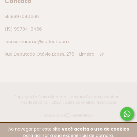
Contato
5519997040466
(19) 99704-0466
lacasamarama@outlook.com
Rua Deputado Otávio Lopes, 276 - Limeira - SP
Copyright La Casa Marama - Mayara Coimbra Manhani -
41331198000173 - 2026. Todos os direitos reservados.
Ao navegar por este site
você aceita o uso de cookies
para agilizar a sua experiência de compra.