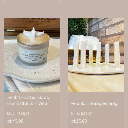
Lembrancinha Luz do
Espírito Santo - Vela
Vela das Intenções 80gr
Aromática 100 ml
12
x de
R$5,13
6
x de
R$5,01
R$49,90
R$25,00