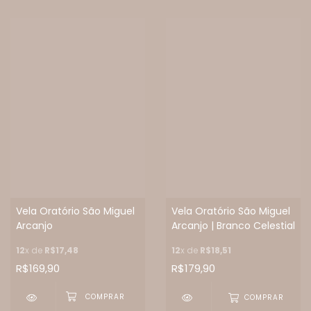
Vela Oratório São Miguel
Vela Oratório São Miguel
Arcanjo
Arcanjo | Branco Celestial
12
x de
R$17,48
12
x de
R$18,51
R$169,90
R$179,90
COMPRAR