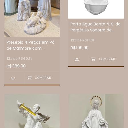
Porta Água Benta N. S. do
Perpétuo Socorro de
Parede
12
x de
R$11,31
Presépio 4 Peças em Pó
R$109,90
de Mármore com
Resplendor Dourado
12
x de
R$40,11
R$389,90