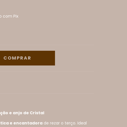
 com Pix
ão e anjo de Cristal
tica e encantadora
de rezar o terço. Ideal