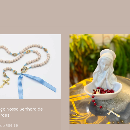
rço Nossa Senhora de
urdes
 de
R$6,69