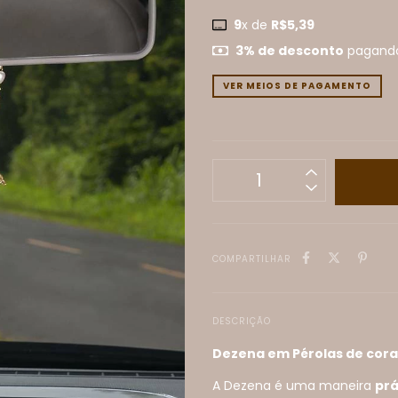
9
x de
R$5,39
3% de desconto
pagando
VER MEIOS DE PAGAMENTO
COMPARTILHAR
DESCRIÇÃO
Dezena em Pérolas de coraç
A Dezena é uma maneira
prá