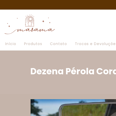
Início
Produtos
Contato
Trocas e Devoluçõe
Dezena Pérola Cora