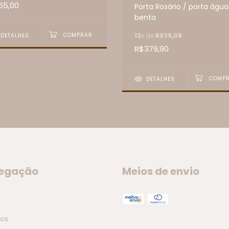
65,00
Porta Rosário / porta água
benta
12
x de
R$39,08
DETALHES
R$379,90
DETALHES
egação
Meios de envio
tos