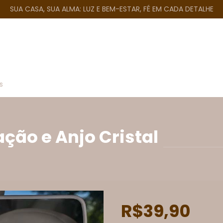
SUA CASA, SUA ALMA: LUZ E BEM-ESTAR, FÉ EM CADA DETALHE
s
ção e Anjo Cristal
R$39,90