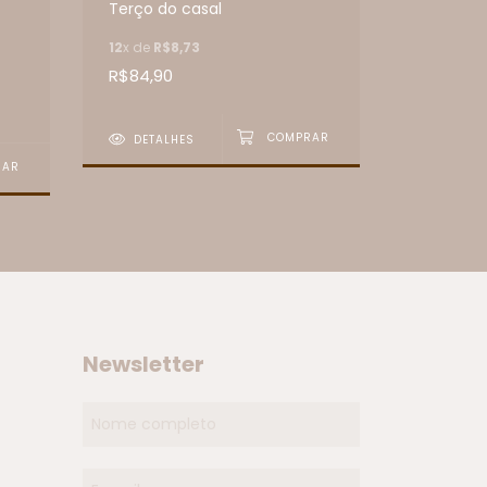
Terço do casal
R$99,90
12
x de
R$8,73
R$84,90
DETAL
DETALHES
Newsletter