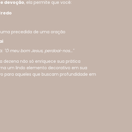
 e devoção
, ela permite que você:
Credo
a uma precedida de uma oração
ai
a:
"Ó meu bom Jesus, perdoai-nos..."
a dezena não só enriquece sua prática
orna um lindo elemento decorativo em sua
tivo para aqueles que buscam profundidade em