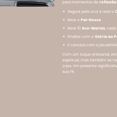
para momentos de
reflexão
Segure pela cruz e reze o
Reze o
Pai-Nosso
Reze 10
Ave-Marias
, cad
Finalize com o
Glória ao P
E conclua com a jaculatóri
Com um toque artesanal, est
espiritual, mas também se t
casa. Um presente significa
sua fé.