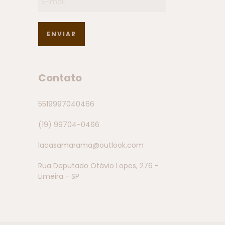
Contato
5519997040466
(19) 99704-0466
lacasamarama@outlook.com
Rua Deputado Otávio Lopes, 276 -
Limeira - SP