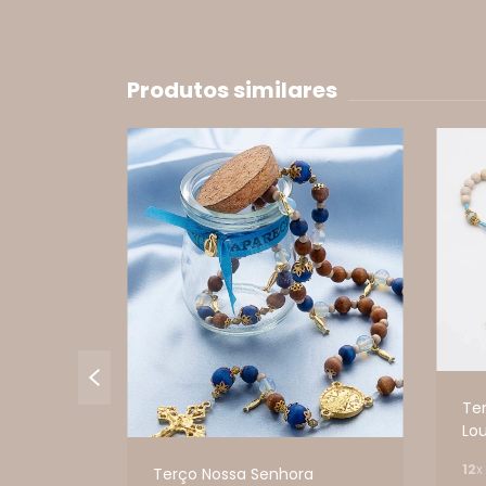
Produtos similares
Te
Lo
12
x
Terço Nossa Senhora