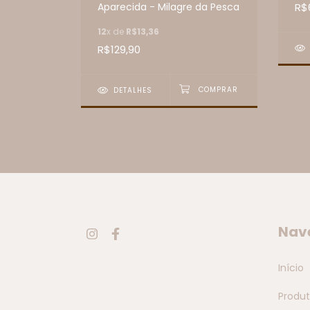
R$
Aparecida - Milagre da Pesca
12
x de
R$13,36
R$129,90
DETALHES
Nav
Início
Produ