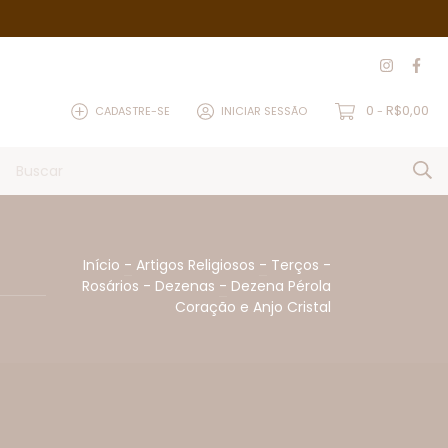
0
R$0,00
CADASTRE-SE
INICIAR SESSÃO
-
Início
-
Artigos Religiosos
-
Terços -
Rosários - Dezenas
-
Dezena Pérola
Coração e Anjo Cristal