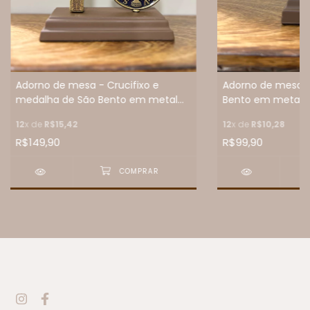
Adorno de mesa - Crucifixo e
Adorno de mesa -
medalha de São Bento em metal
Bento em metal o
ouro velho - 15 cm
12
x de
R$15,42
12
x de
R$10,28
R$149,90
R$99,90