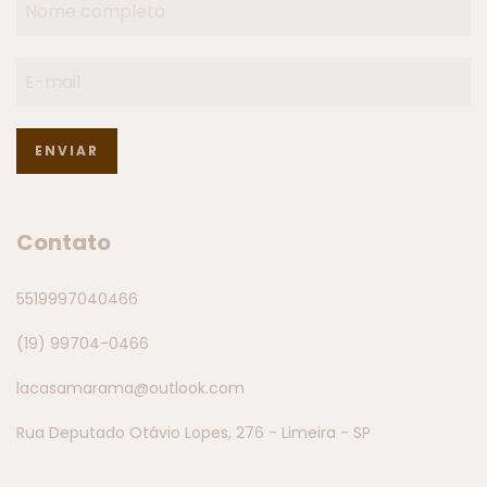
Contato
5519997040466
(19) 99704-0466
lacasamarama@outlook.com
Rua Deputado Otávio Lopes, 276 - Limeira - SP