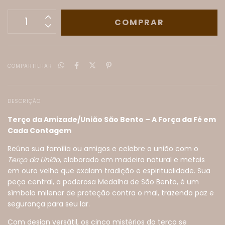
COMPARTILHAR
DESCRIÇÃO
Terço da Amizade/União São Bento – A Força da Fé em
Cada Contagem
Reúna sua família ou amigos e celebre a união com o
Terço da União
, elaborado em madeira natural e metais
em ouro velho que exalam tradição e espiritualidade. Sua
peça central, a poderosa Medalha de São Bento, é um
símbolo milenar de proteção contra o mal, trazendo paz e
segurança para seu lar.
Com design versátil, os cinco mistérios do terço se