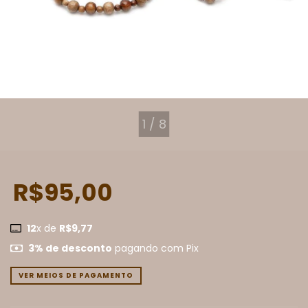
1
/
8
R$95,00
12
x de
R$9,77
3% de desconto
pagando com Pix
VER MEIOS DE PAGAMENTO