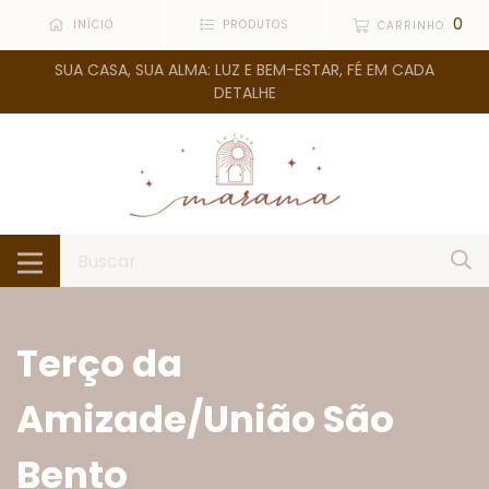
0
INÍCIO
PRODUTOS
CARRINHO
SUA CASA, SUA ALMA: LUZ E BEM-ESTAR, FÉ EM CADA
DETALHE
Terço da
Amizade/União São
Bento