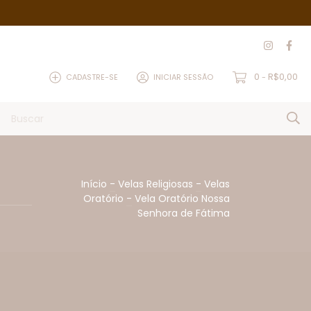
0
R$0,00
CADASTRE-SE
INICIAR SESSÃO
-
Início
-
Velas Religiosas
-
Velas
Oratório
-
Vela Oratório Nossa
Senhora de Fátima