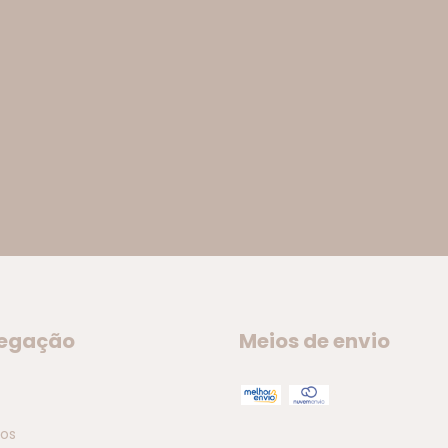
egação
Meios de envio
tos