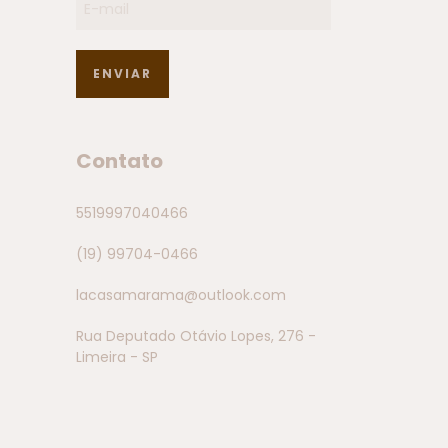
Contato
5519997040466
(19) 99704-0466
lacasamarama@outlook.com
Rua Deputado Otávio Lopes, 276 -
Limeira - SP