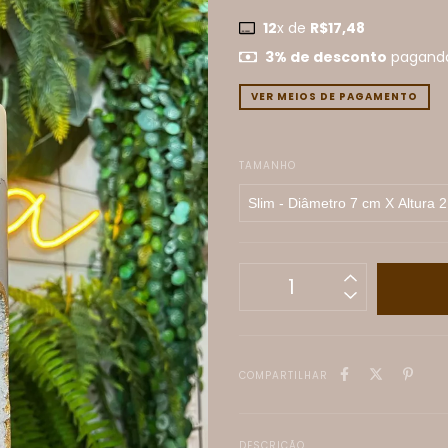
12
x de
R$17,48
3% de desconto
pagando
VER MEIOS DE PAGAMENTO
TAMANHO
COMPARTILHAR
DESCRIÇÃO