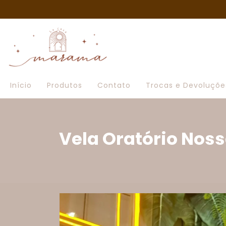
Início
Produtos
Contato
Trocas e Devoluçõe
Vela Oratório Nos