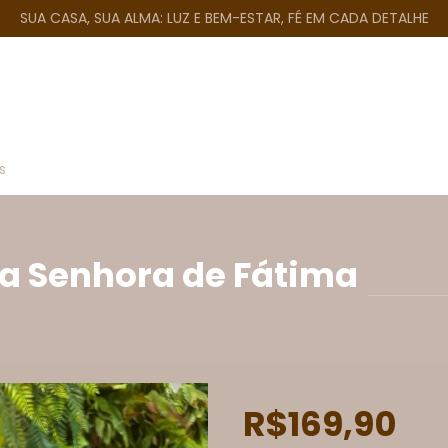
SUA CASA, SUA ALMA: LUZ E BEM-ESTAR, FÉ EM CADA DETALHE
s
sa Senhora de Fátima
R$169,90