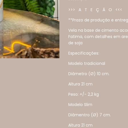
>>> A T E Ç Ã O <<<
**Prazo de produção e entreg
Vela na base de cimento ac
Fatima, com detalhes em arei
de soja
Especificações:
Modelo tradicional
Diâmetro (Ø) 10 cm.
Altura 21 cm
Peso: +/- 2,2 kg
Modelo Slim
Diâmentro (Ø) 7 cm.
Altura 21 cm