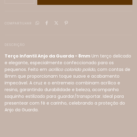
COMPARTILHAR
DESCRIÇÃO
Terço Infantil Anjo da Guarda - 8mm
Um terço delicado
e elegante, especialmente confeccionado para os
pequenos. Feito em
acrílico colorido polido
, com contas de
8mm que proporcionam toque suave e acabamento
impecável. A cruz e o entremeio combinam acrílico e
resina, garantindo durabilidade e beleza, acompanha
saquinho estilizado para guardar/transportar. Ideal para
presentear com fé e carinho, celebrando a proteção do
Anjo da Guarda.