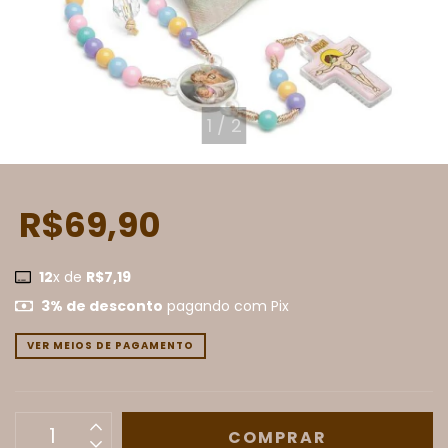
1
/
2
R$69,90
12
x de
R$7,19
3% de desconto
pagando com Pix
VER MEIOS DE PAGAMENTO