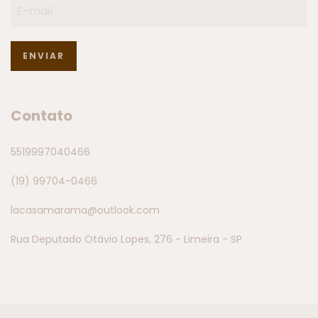
Contato
5519997040466
(19) 99704-0466
lacasamarama@outlook.com
Rua Deputado Otávio Lopes, 276 - Limeira - SP