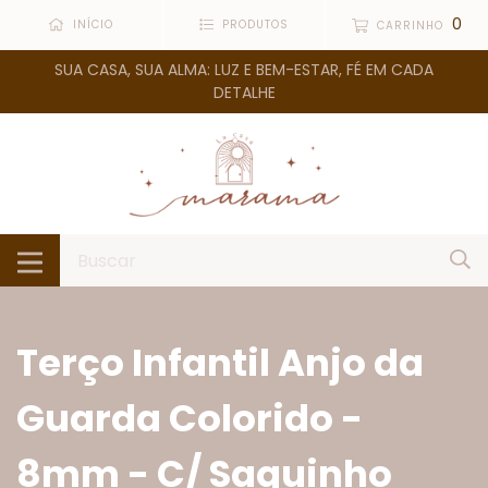
0
INÍCIO
PRODUTOS
CARRINHO
SUA CASA, SUA ALMA: LUZ E BEM-ESTAR, FÉ EM CADA
DETALHE
Terço Infantil Anjo da
Guarda Colorido -
8mm - C/ Saquinho