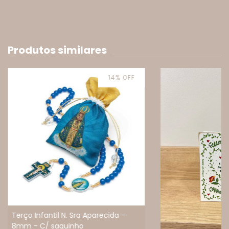
Produtos similares
14
%
OFF
Terço Infantil N. Sra Aparecida -
8mm - C/ saquinho