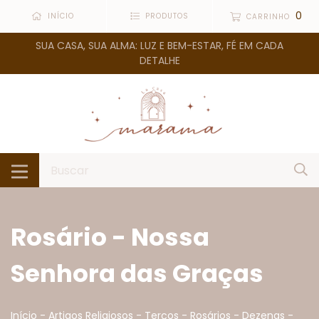
0
INÍCIO
PRODUTOS
CARRINHO
SUA CASA, SUA ALMA: LUZ E BEM-ESTAR, FÉ EM CADA
DETALHE
Rosário - Nossa
Senhora das Graças
Início
-
Artigos Religiosos
-
Terços - Rosários - Dezenas
-