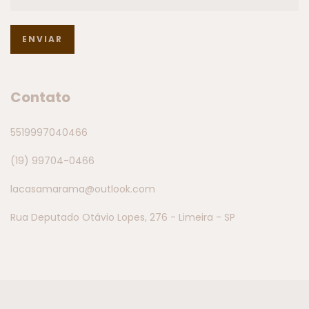
Contato
5519997040466
(19) 99704-0466
lacasamarama@outlook.com
Rua Deputado Otávio Lopes, 276 - Limeira - SP