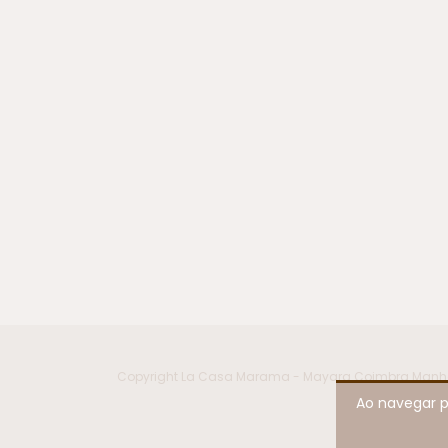
Copyright La Casa Marama - Mayara Coimbra Manhani 
Ao navegar p