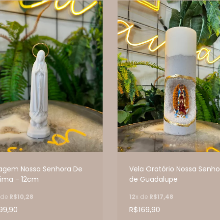
agem Nossa Senhora De
Vela Oratório Nossa Senho
tima - 12cm
de Guadalupe
 de
R$10,28
12
x de
R$17,48
99,90
R$169,90