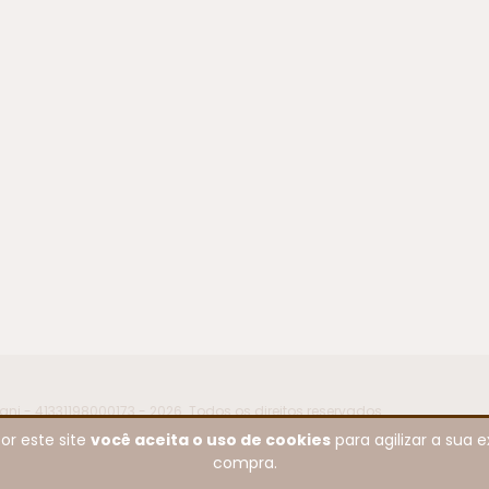
- 41331198000173 - 2026. Todos os direitos reservados.
or este site
você aceita o uso de cookies
para agilizar a sua 
compra.