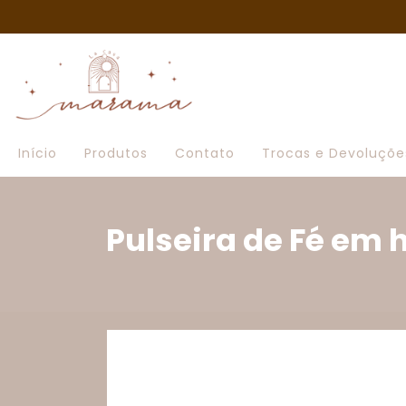
Início
Produtos
Contato
Trocas e Devoluçõe
Pulseira de Fé em 