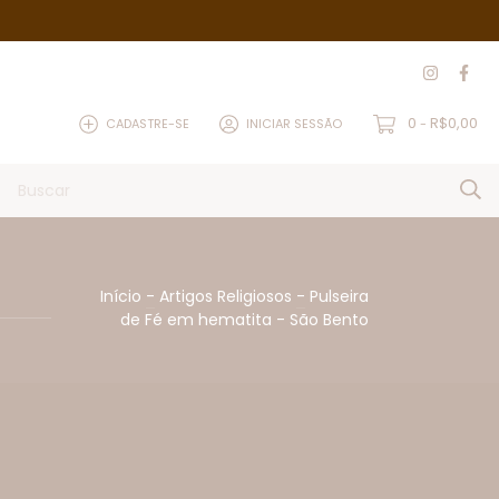
0
R$0,00
CADASTRE-SE
INICIAR SESSÃO
-
Início
-
Artigos Religiosos
-
Pulseira
de Fé em hematita - São Bento