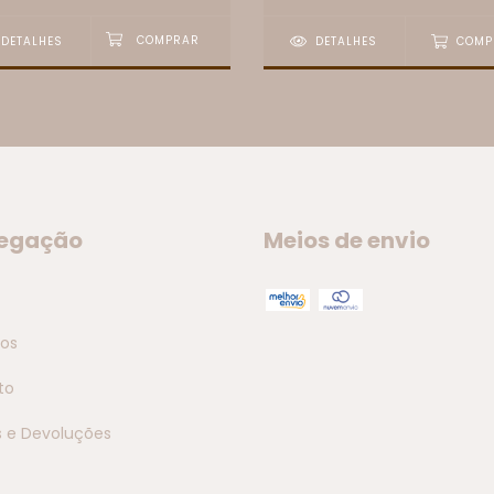
DETALHES
DETALHES
COMP
egação
Meios de envio
tos
to
s e Devoluções