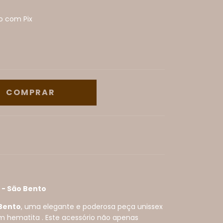
 com Pix
 - São Bento
 Bento
, uma elegante e poderosa peça unissex
 hematita . Este acessório não apenas