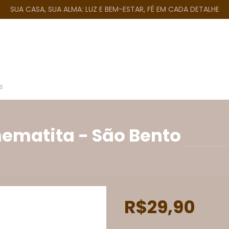
SUA CASA, SUA ALMA: LUZ E BEM-ESTAR, FÉ EM CADA DETALHE
s
hematita - São Bento
R$29,90