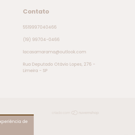
Contato
5519997040466
(19) 99704-0466
lacasamarama@outlook.com
Rua Deputado Otávio Lopes, 276 -
Limeira - SP
experiência de