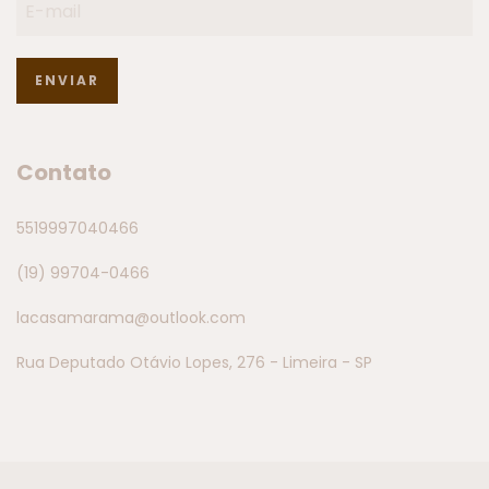
Contato
5519997040466
(19) 99704-0466
lacasamarama@outlook.com
Rua Deputado Otávio Lopes, 276 - Limeira - SP