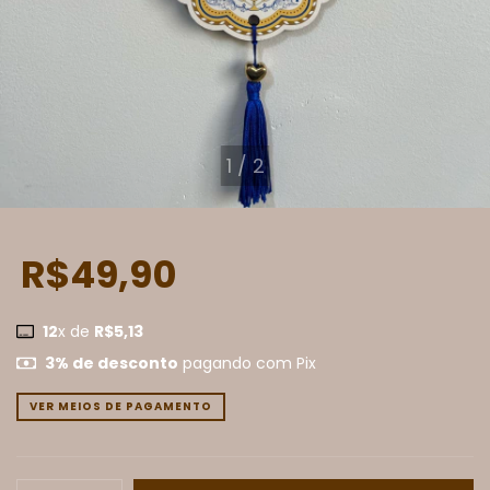
1
/
2
R$49,90
12
x de
R$5,13
3% de desconto
pagando com Pix
VER MEIOS DE PAGAMENTO