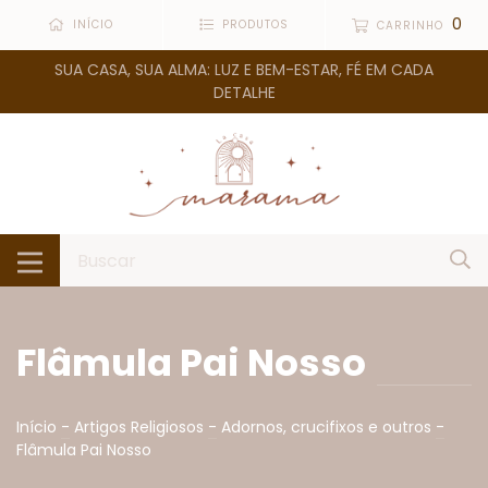
0
INÍCIO
PRODUTOS
CARRINHO
SUA CASA, SUA ALMA: LUZ E BEM-ESTAR, FÉ EM CADA
DETALHE
Flâmula Pai Nosso
Início
-
Artigos Religiosos
-
Adornos, crucifixos e outros
-
Flâmula Pai Nosso