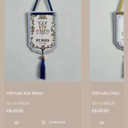
Flâmula Ave Maria
Flâmula Creio
12
x de
R$5,13
12
x de
R$5,13
R$49,90
R$49,90