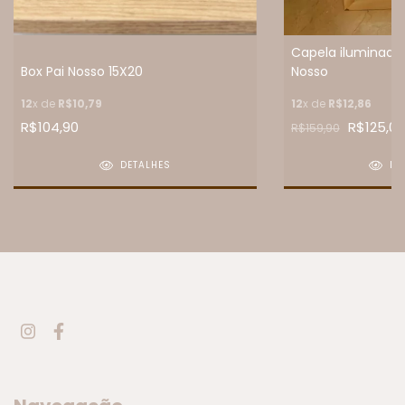
Capela iluminada
Box Pai Nosso 15X20
Nosso
12
x de
R$10,79
12
x de
R$12,86
R$104,90
R$125,00
R$159,90
DETALHES
DE