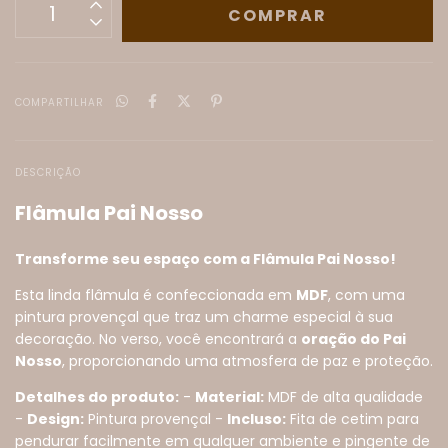
COMPARTILHAR
DESCRIÇÃO
Flâmula Pai Nosso
Transforme seu espaço com a Flâmula Pai Nosso!
Esta linda flâmula é confeccionada em
MDF
, com uma
pintura provençal que traz um charme especial à sua
decoração. No verso, você encontrará a
oração do Pai
Nosso
, proporcionando uma atmosfera de paz e proteção.
Detalhes do produto:
-
Material:
MDF de alta qualidade
-
Design:
Pintura provençal -
Incluso:
Fita de cetim para
pendurar facilmente em qualquer ambiente e pingente de