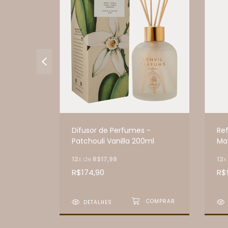
fume -
Difusor de Perfumes -
Ref
Patchouli Vanilla 200ml
Ma
12
x de
R$17,99
12
x
R$174,90
R$
DETALHES