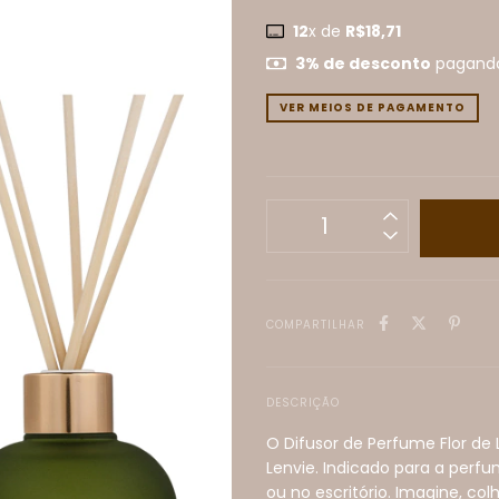
12
x de
R$18,71
3% de desconto
pagando
VER MEIOS DE PAGAMENTO
COMPARTILHAR
DESCRIÇÃO
O Difusor de Perfume Flor de
Lenvie. Indicado para a perf
ou no escritório. Imagine, co