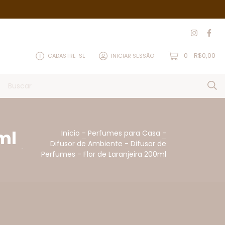
0
R$0,00
CADASTRE-SE
INICIAR SESSÃO
-
ml
Início
-
Perfumes para Casa
-
Difusor de Ambiente
-
Difusor de
Perfumes - Flor de Laranjeira 200ml