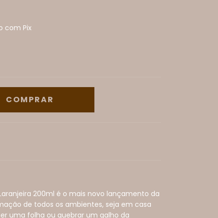
 com Pix
 Laranjeira 200ml é o mais novo lançamento da
umação de todos os ambientes, seja em casa
lher uma folha ou quebrar um galho da