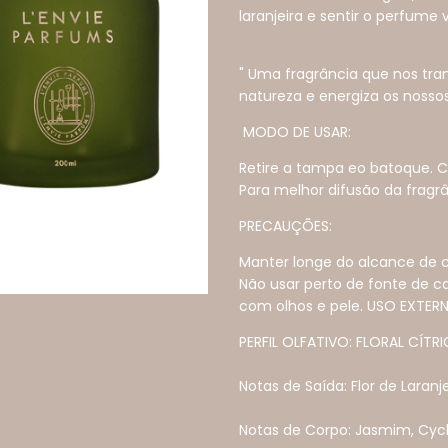
laranjeira e sentir o perfume 
" Uma fragrância que nos tr
natureza e energiza os nossos
MODO DE USAR:
Retire a tampa eo batoque. Co
Para melhor difusão da fragrâ
PRECAUÇÕES:
Manter longe do alcance de cr
Não usar perto de fonte de c
com olhos e pele. USO EXTER
PERFIL OLFATIVO: FLORAL CÍTR
Notas de Saída: Flor de Laranje
Notas de Corpo: Jasmim, Cy