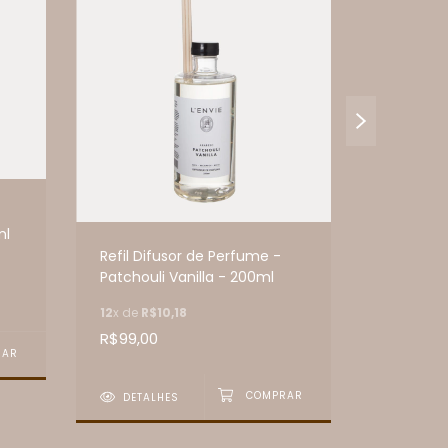
ml
Refil Difusor de Perfume -
Refil Dif
Patchouli Vanilla - 200ml
Lavanda 
12
x de
R$10,18
12
x de
R$1
R$99,00
R$99,00
DETALHES
DETAL