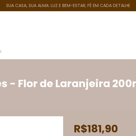
SUA CASA, SUA ALMA: LUZ E BEM-ESTAR, FÉ EM CADA DETALHE
s
s - Flor de Laranjeira 200
R$181,90