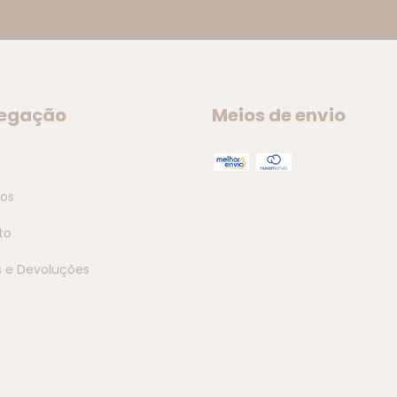
egação
Meios de envio
tos
to
s e Devoluções