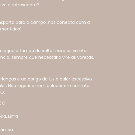
vivo e refrescante?
ansporta para o campo, nos conecta com a
 sentidos".
loque a tampa de volta. Insira as varetas.
ncia, sempre que necessário vire as varetas.
ianças e ao abrigo da luz e calor excessivo.
alor. Não ingerir e nem colocar em contato
NO.
ICO
ira, Lima
clamen