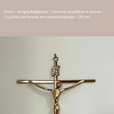
Início
-
Artigos Religiosos
-
Adornos, crucifixos e outros
-
Crucifixo de Parede em metal Estilizado - 29 cm