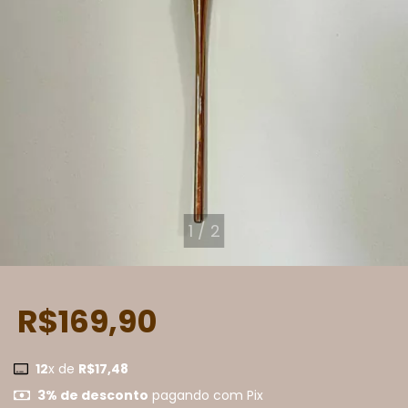
1
/
2
R$169,90
12
x de
R$17,48
3% de desconto
pagando com Pix