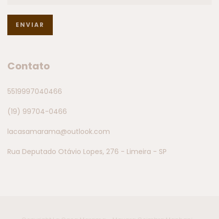
Contato
5519997040466
(19) 99704-0466
lacasamarama@outlook.com
Rua Deputado Otávio Lopes, 276 - Limeira - SP