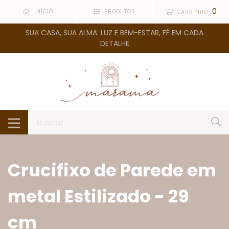
0
INÍCIO
PRODUTOS
CARRINHO
SUA CASA, SUA ALMA: LUZ E BEM-ESTAR, FÉ EM CADA
DETALHE
Crucifixo de Parede em
metal Estilizado - 29
cm