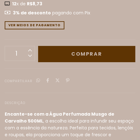
12
x de
R$8,73
3% de desconto
pagando com Pix
VER MEIOS DE PAGAMENTO
COMPARTILHAR
DESCRIÇÃO
Encante-se com a Água Perfumada Musgo de
Carvalho 500ML
, a escolha ideal para infundir seu espaço
com a essência da natureza. Perfeita para tecidos, lençóis
e roupas, ela proporciona um toque de frescor e