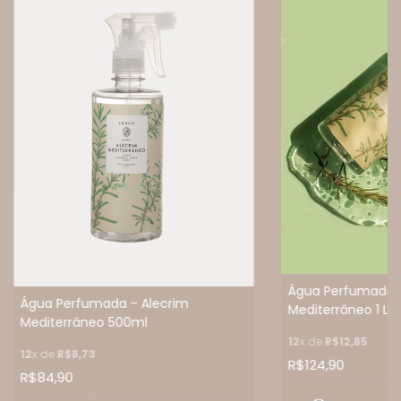
Água Perfumada -
Água Perfumada - Alecrim
Mediterrâneo 1 Lit
Mediterrâneo 500ml
12
x de
R$12,85
12
x de
R$8,73
R$124,90
R$84,90