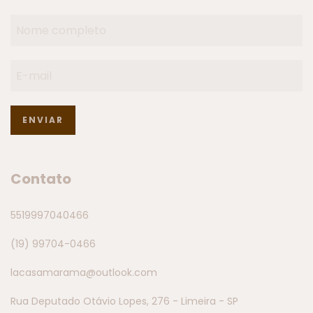
Contato
5519997040466
(19) 99704-0466
lacasamarama@outlook.com
Rua Deputado Otávio Lopes, 276 - Limeira - SP