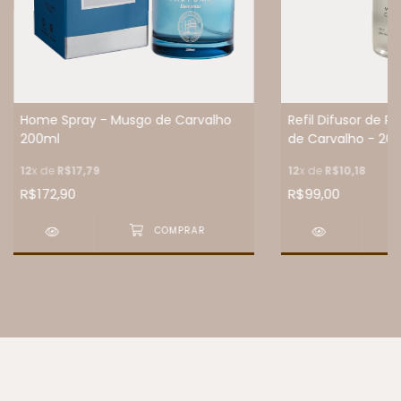
Home Spray - Musgo de Carvalho
Refil Difusor de 
200ml
de Carvalho - 20
12
x de
R$17,79
12
x de
R$10,18
R$172,90
R$99,00