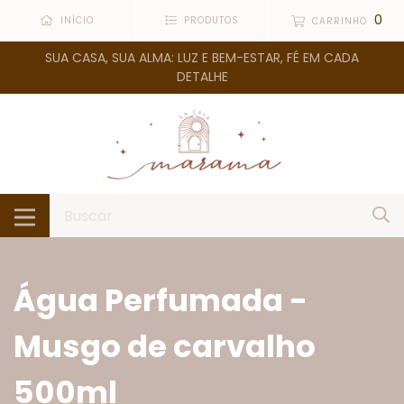
0
INÍCIO
PRODUTOS
CARRINHO
SUA CASA, SUA ALMA: LUZ E BEM-ESTAR, FÉ EM CADA
DETALHE
Água Perfumada -
Musgo de carvalho
500ml