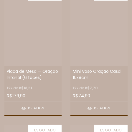
Placa de Mesa — Oração
Mini Vaso Oração Casal
Infantil (6 faces)
10x8cm
12
x de
R$18,51
12
x de
R$7,70
R$179,90
R$74,90
DETALHES
DETALHES
ESGOTADO
ESGOTADO